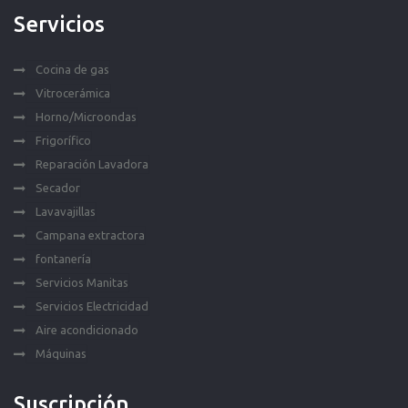
Servicios
Cocina de gas
Vitrocerámica
Horno/Microondas
Frigorífico
Reparación Lavadora
Secador
Lavavajillas
Campana extractora
fontanería
Servicios Manitas
Servicios Electricidad
Aire acondicionado
Máquinas
Suscripción