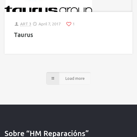
ART 3
April 7, 2017
1
Taurus
Load more
Sobre “HM Reparacións”