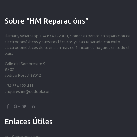
Sobre “HM Reparacións”
Llamar y Whatsapp +34 634 122 411, Somos expertos en reparación de
electrodomésticos y nuestros técnicos ya han reparado con éxito
electrodomésticos de cocina en más de 1 millón de hogares en todo el
país. .
Calle del Sombrerete 9
#S02
codigo Postal 28012
+34 634 122 411
enquireshm@outlook.com
Enlaces Útiles
Sobre nosotros