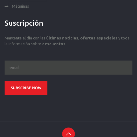
Máquinas
Suscripción
Mantente al día con las
últimas noticias
,
ofertas especiales
y toda
la información sobre
descuentos
.