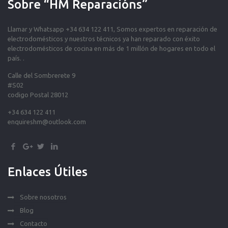
Sobre “HM Reparacións”
Llamar y Whatsapp +34 634 122 411, Somos expertos en reparación de
electrodomésticos y nuestros técnicos ya han reparado con éxito
electrodomésticos de cocina en más de 1 millón de hogares en todo el
país. .
Calle del Sombrerete 9
#S02
codigo Postal 28012
+34 634 122 411
enquireshm@outlook.com
Enlaces Útiles
Sobre nosotros
Blog
Contacto