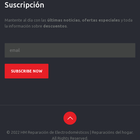
Suscripción
Mantente al día con las
últimas noticias
,
ofertas especiales
y toda
la información sobre
descuentos
.
© 2022 HM Reparación de Electrodomésticos | Reparacións del hogar.
All Rights Reserved.