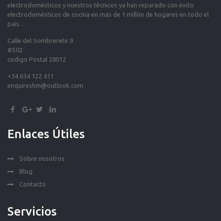
electrodomésticos y nuestros técnicos ya han reparado con éxito
electrodomésticos de cocina en más de 1 millón de hogares en todo el
país. .
Calle del Sombrerete 9
#S02
codigo Postal 28012
+34 634 122 411
enquireshm@outlook.com
Enlaces Útiles
Sobre nosotros
Blog
Contacto
Servicios