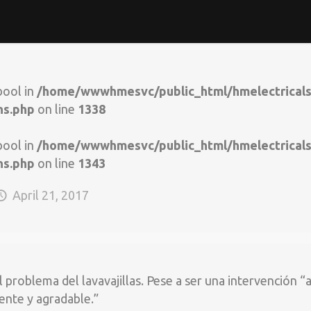
bool in
/home/wwwhmesvc/public_html/hmelectrical
ns.php
on line
1338
bool in
/home/wwwhmesvc/public_html/hmelectrical
ns.php
on line
1343
April 21, 2017
array offset on value of type bool in
array offset on value of type bool in
/wwwhmesvc/public_html/hmelectricalsvs.com/wp-content/themes/betheme/functions/theme-function
/wwwhmesvc/public_html/hmelectricalsvs.com/wp-content/themes/betheme/functions/theme-function
l problema del lavavajillas. Pese a ser una intervención 
tente y agradable.”