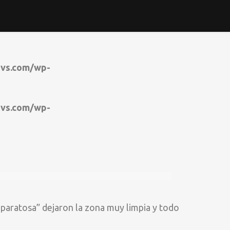
svs.com/wp-
svs.com/wp-
s.php
s.php
on line
on line
1338
1343
“aparatosa” dejaron la zona muy limpia y todo