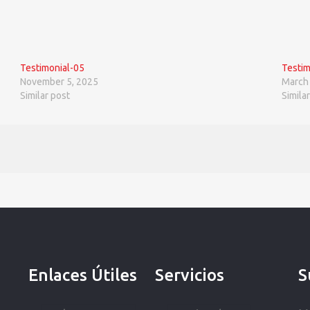
Testimonial-05
Testim
November 5, 2025
March
Similar post
Simila
Enlaces Útiles
Servicios
S