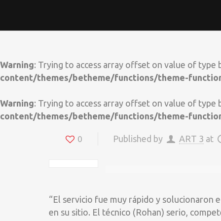
Warning
: Trying to access array offset on value of type 
content/themes/betheme/functions/theme-functio
Warning
: Trying to access array offset on value of type 
content/themes/betheme/functions/theme-functio
Published by
ART 3
at
0
Warning
Warning
: Trying to access 
: Trying to access 
/home
/home
“El servicio fue muy rápido y solucionaron e
en su sitio. El técnico (Rohan) serio, compe