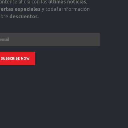
ntente al día con las
últimas noticias
,
fertas especiales
y toda la información
obre
descuentos
.