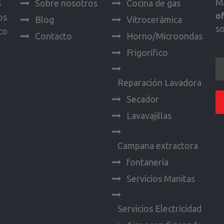
Ma
s
Sobre nosotros
Cocina de gas
o
os
Blog
Vitrocerámica
s
to
Contacto
Horno/Microondas
Frigorífico
Reparación Lavadora
Secador
Lavavajillas
Campana extractora
fontanería
Servicios Manitas
Servicios Electricidad