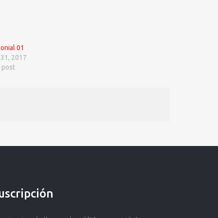
onial 01
 31, 2017
r post
uscripción