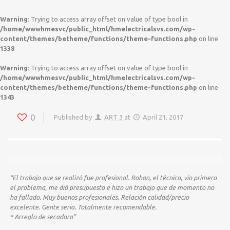
Warning
: Trying to access array offset on value of type bool in
/home/wwwhmesvc/public_html/hmelectricalsvs.com/wp-
content/themes/betheme/functions/theme-functions.php
on line
1338
Warning
: Trying to access array offset on value of type bool in
/home/wwwhmesvc/public_html/hmelectricalsvs.com/wp-
content/themes/betheme/functions/theme-functions.php
on line
1343
0
Published by
ART 3
at
April 21, 2017
/home/wwwhmesvc/public_html/hmelectricalsvs.com/wp-content/themes/betheme/functions/theme-functions.php
/home/wwwhmesvc/public_html/hmelectricalsvs.com/wp-content/themes/betheme/functions/theme-functions.php
Warning
Warning
: Trying to access array offset on value of type bool in
: Trying to access array offset on value of type bool in
on line
on line
1338
1343
“El trabajo que se realizó fue profesional. Rohan, el técnico, vio primero
el problema, me dió presupuesto e hizo un trabajo que de momento no
ha fallado. Muy buenos profesionales. Relación calidad/precio
excelente. Gente seria. Totalmente recomendable.
* Arreglo de secadora”