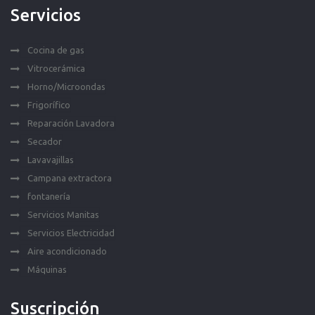
Servicios
Cocina de gas
Vitrocerámica
Horno/Microondas
Frigorífico
Reparación Lavadora
Secador
Lavavajillas
Campana extractora
fontanería
Servicios Manitas
Servicios Electricidad
Aire acondicionado
Máquinas
Suscripción