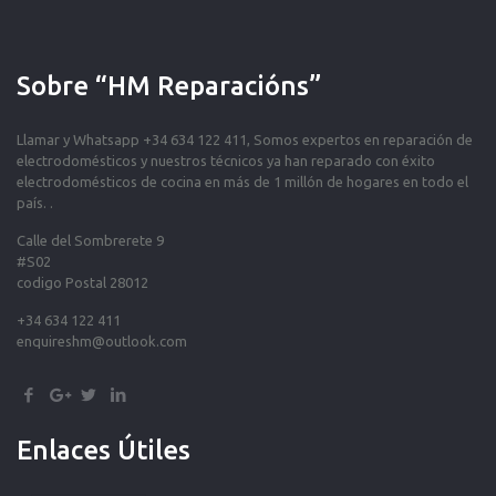
Sobre “HM Reparacións”
Llamar y Whatsapp +34 634 122 411, Somos expertos en reparación de
electrodomésticos y nuestros técnicos ya han reparado con éxito
electrodomésticos de cocina en más de 1 millón de hogares en todo el
país. .
Calle del Sombrerete 9
#S02
codigo Postal 28012
+34 634 122 411
enquireshm@outlook.com
Enlaces Útiles