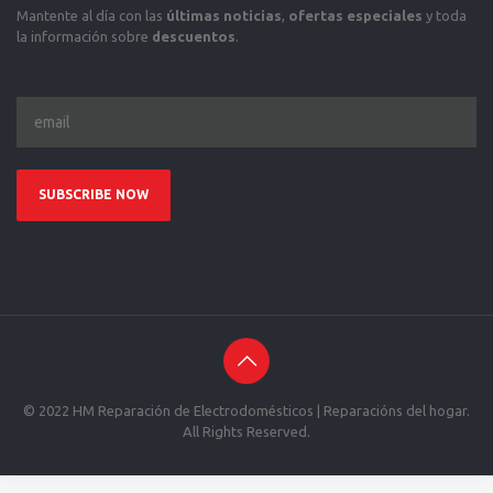
Mantente al día con las
últimas noticias
,
ofertas especiales
y toda
la información sobre
descuentos
.
© 2022 HM Reparación de Electrodomésticos | Reparacións del hogar.
All Rights Reserved.