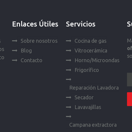
Enlaces Útiles
Servicios
S
Ma
s
Sobre nosotros
Cocina de gas
o
os
Blog
Vitrocerámica
s
to
Contacto
Horno/Microondas
Frigorífico
Reparación Lavadora
Secador
Lavavajillas
Campana extractora